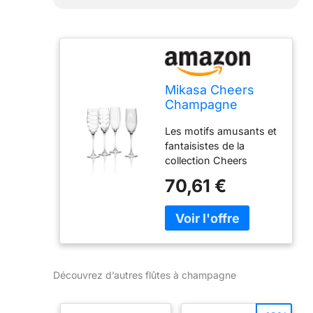
Mikasa Cheers
Champagne
Flutes, Set of 4
Les motifs amusants et
fantaisistes de la
collection Cheers
mettent une ambiance
70,61 €
festive à chaque
rassemblement.
Chaque verre dans le
lot de 4 est gravé avec
précision avec un
design différent mais
Découvrez d’autres flûtes à champagne
coordonné. Pas besoin
de breloques à vin, les
points, les lignes et les