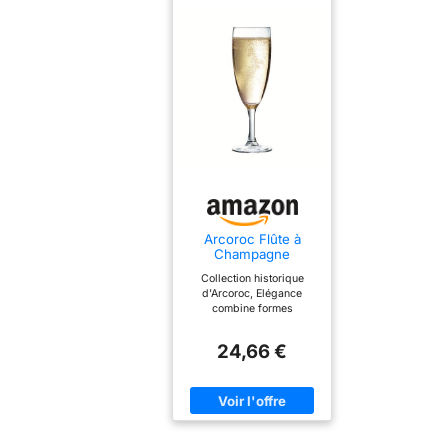
durable à vos verres. Le
par un effet carafe en
pied stable et les bords
accéléré. La jambe fine,
arrondis doux vous
étirée et élégante des
offrent un confort optimal
verres à pied permet une
et une expérience de
prise en main optimale. À
boisson élégante à
assortir aux gobelets de
chaque gorgée. Facile
la même collection. LE
d'entretien et passe au
DESIGN AU SERVICE DE
lave-vaisselle, de sorte
LA DÉGUSTATION : Le
que vos flûtes à
buvant fin assure une
champagne brillent
dégustation parfaite.
toujours. Peut être
Grâce à sa forme
combiné de manière
convexe, le bas du verre,
polyvalente avec
qui reçoit le vin, permet
n'importe quelle
une parfaite oxygénation
collection de vaisselle
du vin. La partie
Arcoroc Flûte à
Comprend 6 verres de
supérieure du verre, de
Champagne
200 ml, emballés dans
forme concave, offre une
Elegance 17 cl Lot
Collection historique
une élégante boîte
large chambre
de 6
d’Arcoroc, Elégance
cadeau, ce qui en fait un
aromatique qui libère le
combine formes
cadeau idéal.
bouquet aromatique pour
intemporelles et
un résultat immédiat. Le
fonctionnalité. Pour les
col resserré permet une
24,66 €
brasseries traditionnelles,
concentration des arômes
Elégance est une
en haut du verre. La
collection profonde de 6
cuvette plate des verres à
verres à pied, de 3 flûtes,
pied empêche toute
d’une coupe et de 4
rétention d'eau au lavage
gobelets pour le service
et l'apparition de traces
de toutes vos boissons :
blanches. UNE GAMME