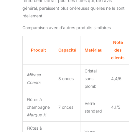
renforcent l’attrait pour ces flûtes qui, de l’avis
général, paraissent plus onéreuses qu’elles ne le sont
réellement.
Comparaison avec d’autres produits similaires
Note
Produit
Capacité
Matériau
des
clients
Cristal
Mikasa
8 onces
sans
4,4/5
Cheers
plomb
Flûtes à
Verre
champagne
7 onces
4,1/5
standard
Marque X
Flûtes à
Verre