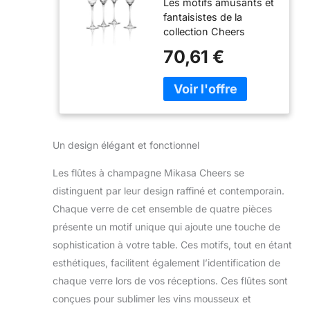
Les motifs amusants et
fantaisistes de la
collection Cheers
mettent une ambiance
70,61 €
festive à chaque
rassemblement.
Chaque verre dans le
lot de 4 est gravé avec
précision avec un
design différent mais
Un design élégant et fonctionnel
coordonné. Pas besoin
de breloques à vin, les
Les flûtes à champagne Mikasa Cheers se
points, les lignes et les
distinguent par leur design raffiné et contemporain.
tourbillons sont
distinctifs, chacun de
Chaque verre de cet ensemble de quatre pièces
vos invités peut
présente un motif unique qui ajoute une touche de
facilement identifier leur
sophistication à votre table. Ces motifs, tout en étant
verre. Ce lot comprend
esthétiques, facilitent également l’identification de
4 flûtes à champagne
qui peuvent chacune
chaque verre lors de vos réceptions. Ces flûtes sont
contenir 227 ml. Lavage
conçues pour sublimer les vins mousseux et
à la main recommandé.