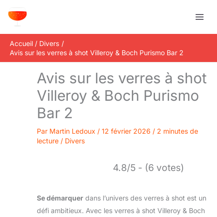
Aller
R
au
e
contenu
c
Accueil
Divers
h
Avis sur les verres à shot Villeroy & Boch Purismo Bar 2
e
Avis sur les verres à shot
r
c
Villeroy & Boch Purismo
h
Bar 2
e
r
Par
Martin Ledoux
/
12 février 2026
/
2 minutes de
lecture
/
Divers
4.8/5 - (6 votes)
Se démarquer
dans l’univers des verres à shot est un
défi ambitieux. Avec les verres à shot Villeroy & Boch