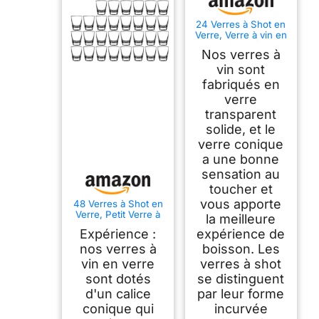
24 Verres à Shot en
Verre, Verre à vin en
Forme D'oeuf de 30
Nos verres à
ml, Gobelet Direct,
Avec Fond épais,
vin sont
Pour Liqueurs,
fabriqués en
Vodka, Ouzo,
verre
Sambuca, Tequil
transparent
solide, et le
verre conique
a une bonne
sensation au
toucher et
vous apporte
48 Verres à Shot en
Verre, Petit Verre à
la meilleure
Vin en Forme D'oeuf
Expérience :
expérience de
pour Fête, Gobelet
en Verres dur, avec
nos verres à
boisson. Les
Fond épais, Verres
vin en verre
verres à shot
Lavables au Lave
sont dotés
se distinguent
Vaisselle, pour
Liqueurs, Vodka,
d'un calice
par leur forme
Ouzo, Sambuca,
conique qui
incurvée
Tequil