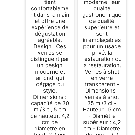
tient
moderne, leur
confortableme
qualité
nt dans la main
gastronomique
et offre une
de qualité
expérience de
supérieure et
dégustation
sont
agréable.
irremplaçables
Design : Ces
pour un usage
verres se
privé, la
distinguent par
restauration ou
un design
la restauration.
moderne et
Verres à shot
arrondi qui
en verre
dégage du
transparent -
style.
Dimensions :
Dimensions :
verres à shot
capacité de 30
35 ml/3 cl -
ml/3 cl, 5 cm
Hauteur : 5 cm
de hauteur, 4,2
- Diamètre
cm de
supérieur : 4,2
diamètre en
cm - Diamètre
haut, 2,7 cm
du fond : 2,7