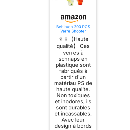
Behiruch 200 PCS
Verre Shooter
Plastique,30ml
🍷🍷【Haute
Verres à Liqueur
Verre a Shot
qualité】 Ces
verres à
schnaps en
plastique sont
fabriqués à
partir d'un
matériau PS de
haute qualité.
Non toxiques
et inodores, ils
sont durables
et incassables.
Avec leur
design à bords