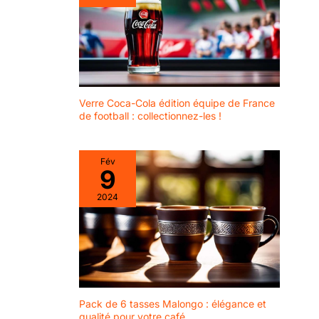
Verre Coca-Cola édition équipe de France
de football : collectionnez-les !
Fév
9
2024
Pack de 6 tasses Malongo : élégance et
qualité pour votre café