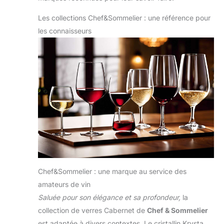
Les collections Chef&Sommelier : une référence pour
les connaisseurs
Chef&Sommelier : une marque au service des
amateurs de vin
Saluée pour son élégance et sa profondeur,
la
collection de verres Cabernet de
Chef & Sommelier
est adaptée à divers contextes. Le cristallin Krysta