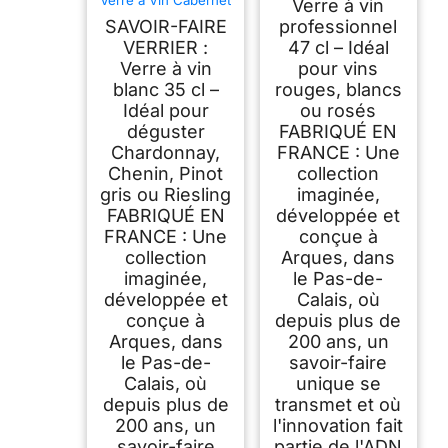
Verre à vin
35 cl Lot de 6
SAVOIR-FAIRE
professionnel
VERRIER :
47 cl – Idéal
Verre à vin
pour vins
blanc 35 cl –
rouges, blancs
Idéal pour
ou rosés
déguster
FABRIQUÉ EN
Chardonnay,
FRANCE : Une
Chenin, Pinot
collection
gris ou Riesling
imaginée,
FABRIQUÉ EN
développée et
FRANCE : Une
conçue à
collection
Arques, dans
imaginée,
le Pas-de-
développée et
Calais, où
conçue à
depuis plus de
Arques, dans
200 ans, un
le Pas-de-
savoir-faire
Calais, où
unique se
depuis plus de
transmet et où
200 ans, un
l'innovation fait
savoir-faire
partie de l'ADN