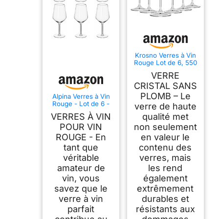
Krosno Verres à Vin
Rouge Lot de 6, 550
ml, Merlot,
VERRE
Collection Avant-
Garde
CRISTAL SANS
PLOMB – Le
Alpina Verres à Vin
Rouge - Lot de 6 -
verre de haute
53cl - Résistant au
VERRES À VIN
qualité met
Lave-Vaisselle -
Cadeau pour le Vin
POUR VIN
non seulement
ROUGE - En
en valeur le
tant que
contenu des
véritable
verres, mais
amateur de
les rend
vin, vous
également
savez que le
extrêmement
verre à vin
durables et
parfait
résistants aux