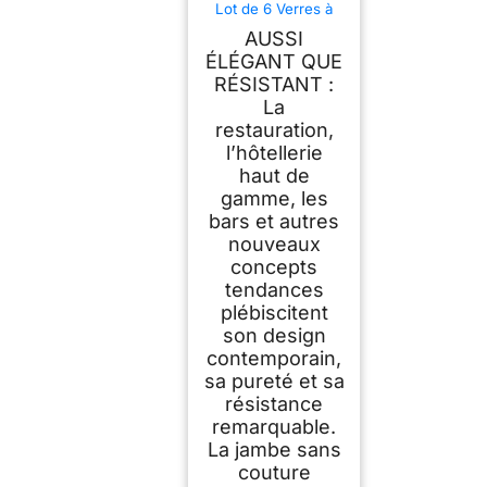
Lot de 6 Verres à
Pied Cabernet Vins
AUSSI
Jeunes en Cristallin
- Verres de
ÉLÉGANT QUE
Dégustation Sobres
RÉSISTANT :
et Élégants -
La
Résistance Hors
Norme -
restauration,
Transparence
l’hôtellerie
Absolue - Verres à
Vins de 35 cl
haut de
gamme, les
bars et autres
nouveaux
concepts
tendances
plébiscitent
son design
contemporain,
sa pureté et sa
résistance
remarquable.
La jambe sans
couture