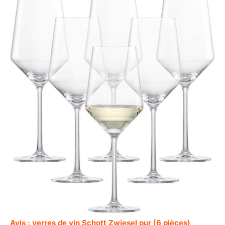
Avis : verres de vin Schott Zwiesel pur (6 pièces)