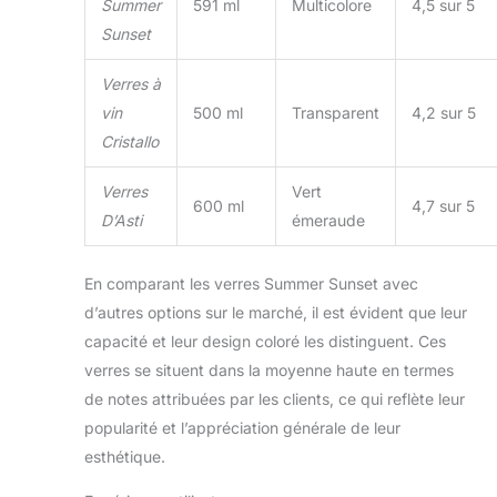
complément parfait à
Summer
591 ml
Multicolore
4,5 sur 5
vos réunions de
Sunset
printemps et d'été. Que
vous organisiez un
Verres à
barbecue dans le jardin,
vin
500 ml
Transparent
4,2 sur 5
un dîner intime ou que
vous profitiez
Cristallo
simplement d'un verre
de vin lors d'une soirée
Verres
Vert
600 ml
4,7 sur 5
chaude, ces verres
D’Asti
émeraude
rehausseront
l'ambiance et
ajouteront une touche
En comparant les verres Summer Sunset avec
de sophistication à vos
d’autres options sur le marché, il est évident que leur
occasions. Chez Khen,
capacité et leur design coloré les distinguent. Ces
nous nous engageons
verres se situent dans la moyenne haute en termes
à adopter des pratiques
innovantes afin de
de notes attribuées par les clients, ce qui reflète leur
pouvoir fournir des
popularité et l’appréciation générale de leur
produits
esthétique.
reconnaissables et
beaux à des prix