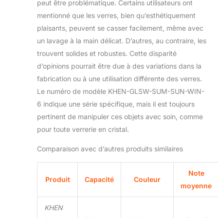
peut être problématique. Certains utilisateurs ont
créant un affichage
enchanteur et
mentionné que les verres, bien qu’esthétiquement
fascinant. Fabriqués
plaisants, peuvent se casser facilement, même avec
avec précision et
un lavage à la main délicat. D’autres, au contraire, les
attention aux détails,
trouvent solides et robustes. Cette disparité
ces verres à vin sont
non seulement
d’opinions pourrait être due à des variations dans la
esthétiques mais aussi
fabrication ou à une utilisation différente des verres.
fonctionnels. La tige
Le numéro de modèle KHEN-GLSW-SUM-SUN-WIN-
haute offre une prise en
6 indique une série spécifique, mais il est toujours
main élégante et
confortable, tandis que
pertinent de manipuler ces objets avec soin, comme
le bol large améliore les
pour toute verrerie en cristal.
saveurs et les arômes
de votre vin, vous
Comparaison avec d’autres produits similaires
permettant d'apprécier
pleinement ses
Note
nuances et sa
Produit
Capacité
Couleur
moyenne
complexité. Les verres
à vin colorés Summer
KHEN
Sunset sont le