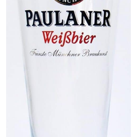
Convient également pour
un usage quotidien lors
des dîners de famille et
des fêtes en plein air. Il
est excellent d'utiliser ces
verres durables pour
servir à vos invités du
soda, de la limonade ou
du thé glacé pour créer
une atmosphère
détendue.