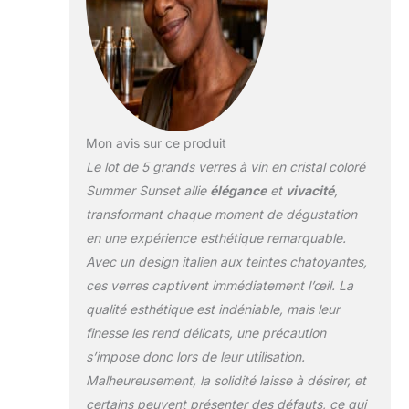
590 ml, vous
permettant de profiter
pleinement de votre vin
ou boisson préférée.
Ce qui rend ces verres
à vin vraiment
captivants, c'est leur
design magnifiquement
Mon avis sur ce produit
coloré, rappelant les
Le lot de 5 grands verres à vin en cristal coloré
couleurs à couper le
Summer Sunset allie
élégance
et
vivacité
,
souffle qui remplissent
transformant chaque moment de dégustation
le ciel pendant un
coucher de soleil d'été.
en une expérience esthétique remarquable.
Avec des teintes allant
Avec un design italien aux teintes chatoyantes,
du jaune doré et des
ces verres captivent immédiatement l’œil. La
oranges ardentes aux
qualité esthétique est indéniable, mais leur
violets profonds et aux
finesse les rend délicats, une précaution
roses tendres, chaque
verre capture l'essence
s’impose donc lors de leur utilisation.
d'une soirée d'été,
Malheureusement, la solidité laisse à désirer, et
créant un affichage
certains peuvent présenter des défauts, ce qui