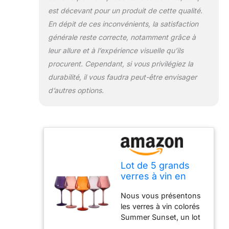
enchanteur et
est décevant pour un produit de cette qualité.
fascinant. Fabriqués
avec précision et
En dépit de ces inconvénients, la satisfaction
attention aux détails,
générale reste correcte, notamment grâce à
ces verres à vin sont
leur allure et à l’expérience visuelle qu’ils
non seulement
procurent. Cependant, si vous privilégiez la
esthétiques mais aussi
fonctionnels. La tige
durabilité, il vous faudra peut-être envisager
haute offre une prise en
d’autres options.
main élégante et
confortable, tandis que
le bol large améliore les
saveurs et les arômes
de votre vin, vous
permettant d'apprécier
pleinement ses
Lot de 5 grands
nuances et sa
verres à vin en
complexité. Les verres
cristal coloré
à vin colorés Summer
Nous vous présentons
Summer Sunset
Sunset sont le
les verres à vin colorés
de 591 ml, verres à
complément parfait à
Summer Sunset, un lot
pied haut de style
vos réunions de
de 5 verres qui vous