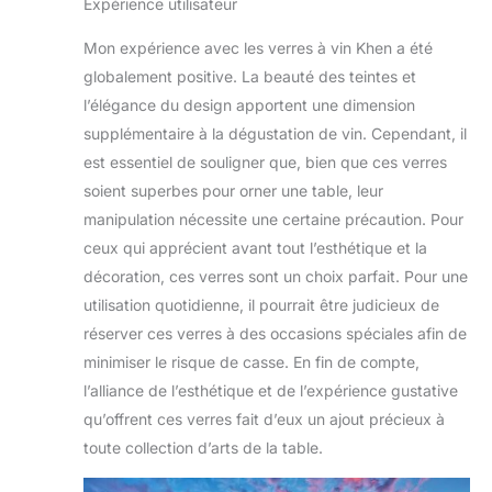
Expérience utilisateur
accessibles. Nous nous
efforçons d'être le
Mon expérience avec les verres à vin Khen a été
leader mondial dans la
globalement positive. La beauté des teintes et
fourniture de produits
l’élégance du design apportent une dimension
en verre de haute
qualité à des prix
supplémentaire à la dégustation de vin. Cependant, il
abordables qui
est essentiel de souligner que, bien que ces verres
améliorent la vie
soient superbes pour orner une table, leur
quotidienne de nos
manipulation nécessite une certaine précaution. Pour
clients grâce à un
design innovant et un
ceux qui apprécient avant tout l’esthétique et la
savoir-faire supérieur.
décoration, ces verres sont un choix parfait. Pour une
Avec nos lunettes,
utilisation quotidienne, il pourrait être judicieux de
nous pouvons vous
réserver ces verres à des occasions spéciales afin de
aider à célébrer la vie.
minimiser le risque de casse. En fin de compte,
l’alliance de l’esthétique et de l’expérience gustative
qu’offrent ces verres fait d’eux un ajout précieux à
toute collection d’arts de la table.