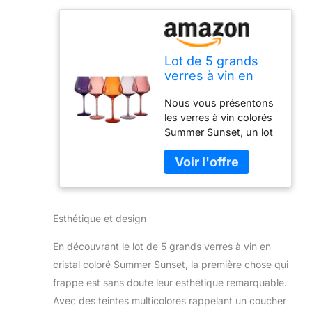
Lot de 5 grands
verres à vin en
cristal coloré
Nous vous présentons
Summer Sunset
les verres à vin colorés
de 591 ml, verres à
Summer Sunset, un lot
pied haut de style
de 5 verres qui vous
italien vif pour
transporteront dans les
rouge et blanc,
teintes chaudes et
belle verrerie,
vibrantes d'un coucher
verres de
de soleil d'été.
printemps et d'été
Esthétique et design
Mesurant 22,9 cm de
haut avec un diamètre
En découvrant le lot de 5 grands verres à vin en
de 10,2 cm, ces verres
à vin sont non
cristal coloré Summer Sunset, la première chose qui
seulement visuellement
frappe est sans doute leur esthétique remarquable.
magnifiques, mais
Avec des teintes multicolores rappelant un coucher
offrent également une