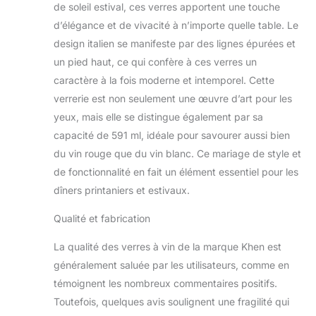
de soleil estival, ces verres apportent une touche
capacité généreuse de
590 ml, vous
d’élégance et de vivacité à n’importe quelle table. Le
permettant de profiter
design italien se manifeste par des lignes épurées et
pleinement de votre vin
un pied haut, ce qui confère à ces verres un
ou boisson préférée.
caractère à la fois moderne et intemporel. Cette
Ce qui rend ces verres
verrerie est non seulement une œuvre d’art pour les
à vin vraiment
captivants, c'est leur
yeux, mais elle se distingue également par sa
design magnifiquement
capacité de 591 ml, idéale pour savourer aussi bien
coloré, rappelant les
du vin rouge que du vin blanc. Ce mariage de style et
couleurs à couper le
de fonctionnalité en fait un élément essentiel pour les
souffle qui remplissent
le ciel pendant un
dîners printaniers et estivaux.
coucher de soleil d'été.
Avec des teintes allant
Qualité et fabrication
du jaune doré et des
La qualité des verres à vin de la marque Khen est
oranges ardentes aux
violets profonds et aux
généralement saluée par les utilisateurs, comme en
roses tendres, chaque
témoignent les nombreux commentaires positifs.
verre capture l'essence
Toutefois, quelques avis soulignent une fragilité qui
d'une soirée d'été,